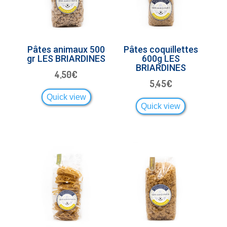
Pâtes animaux 500
Pâtes coquillettes
gr LES BRIARDINES
600g LES
BRIARDINES
4,50
€
5,45
€
Quick view
Quick view