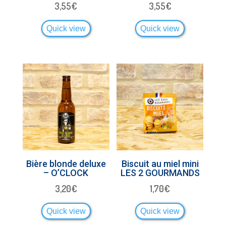
3,55
€
3,55
€
Quick view
Quick view
Bière blonde deluxe
Biscuit au miel mini
– O’CLOCK
LES 2 GOURMANDS
3,20
€
1,70
€
Quick view
Quick view