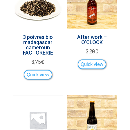
3 poivres bio
After work –
madagascar
O’CLOCK
cameroun
3,20
€
FACTORERIE
6,75
€
Quick view
Quick view