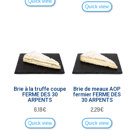
Quick view
Quick view
Brie à la truffe coupe
Brie de meaux AOP
FERME DES 30
fermier FERME DES
ARPENTS
30 ARPENTS
6,18
€
2,29
€
Quick view
Quick view