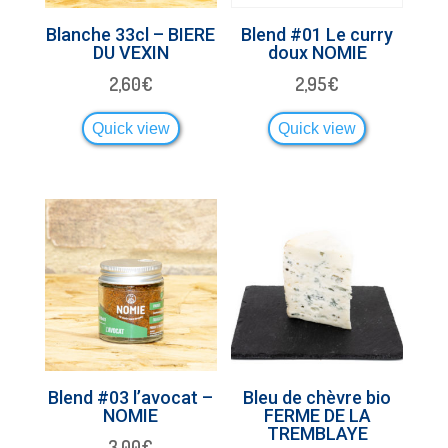
Blanche 33cl – BIERE
Blend #01 Le curry
DU VEXIN
doux NOMIE
2,60
€
2,95
€
Quick view
Quick view
Blend #03 l’avocat –
Bleu de chèvre bio
NOMIE
FERME DE LA
TREMBLAYE
3,00
€