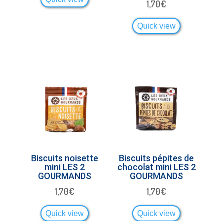
1,70
€
Quick view
Biscuits noisette
Biscuits pépites de
mini LES 2
chocolat mini LES 2
GOURMANDS
GOURMANDS
1,70
€
1,70
€
Quick view
Quick view