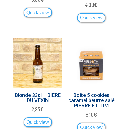
4,03
€
Quick view
Quick view
Blonde 33cl – BIERE
Boite 5 cookies
DU VEXIN
caramel beurre salé
PIERRE ET TIM
2,25
€
8,10
€
Quick view
Quick view