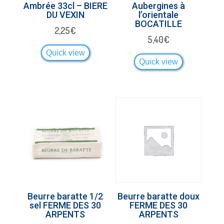
Ambrée 33cl – BIERE
Aubergines à
DU VEXIN
l’orientale
BOCATILLE
2,25
€
5,40
€
Quick view
Quick view
Beurre baratte 1/2
Beurre baratte doux
sel FERME DES 30
FERME DES 30
ARPENTS
ARPENTS