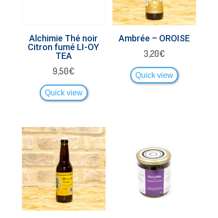
Alchimie Thé noir
Ambrée – OROISE
Citron fumé LI-OY
3,20
€
TEA
9,50
€
Quick view
Quick view