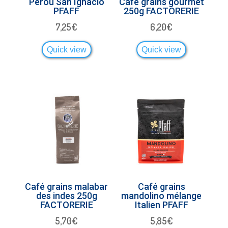
Pérou San Ignacio
Café grains gourmet
PFAFF
250g FACTORERIE
7,25
€
6,20
€
Quick view
Quick view
Café grains malabar
Café grains
des indes 250g
mandolino mélange
FACTORERIE
Italien PFAFF
5,70
€
5,85
€