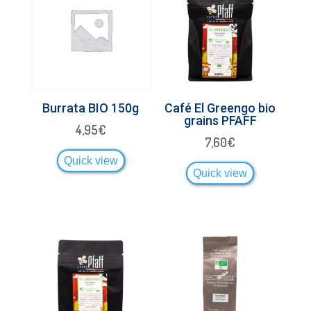
Burrata BIO 150g
Café El Greengo bio
grains PFAFF
4,95
€
7,60
€
Quick view
Quick view