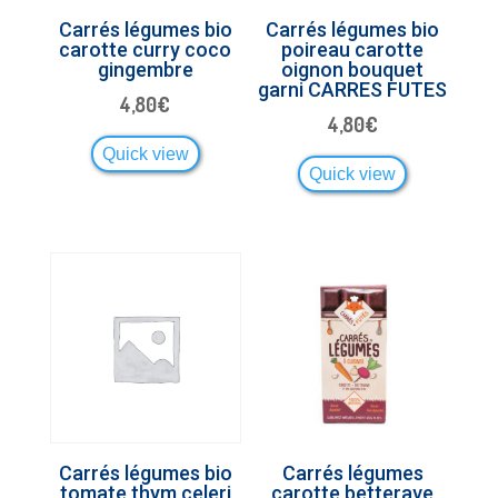
Carrés légumes bio
Carrés légumes bio
carotte curry coco
poireau carotte
gingembre
oignon bouquet
garni CARRES FUTES
4,80
€
4,80
€
Quick view
Quick view
Carrés légumes bio
Carrés légumes
tomate thym celeri
carotte betterave