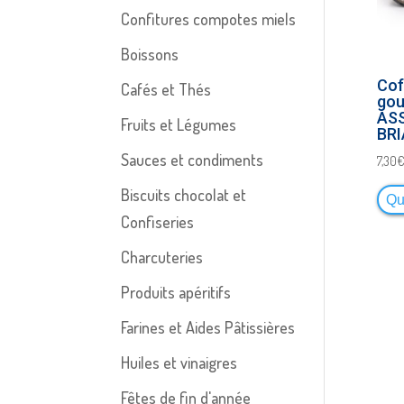
Confitures compotes miels
Boissons
Cof
Cafés et Thés
gou
AS
Fruits et Légumes
BR
Sauces et condiments
7,30
Biscuits chocolat et
Qu
Confiseries
Charcuteries
Produits apéritifs
Farines et Aides Pâtissières
Huiles et vinaigres
Fêtes de fin d'année