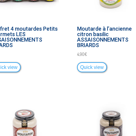
fret 4 moutardes Petits
Moutarde à l’ancienne
rmets LES
citron basilic
SAISONNEMENTS
ASSAISONNEMENTS
IARDS
BRIARDS
€
4,90
€
ick view
Quick view