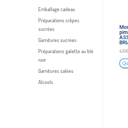
Emballage cadeau
Préparations crêpes
Mou
sucrées
pim
AS
Garnitures sucrées
BR
Préparations galette au blé
4,30
noir
Qu
Garnitures salées
Alcools