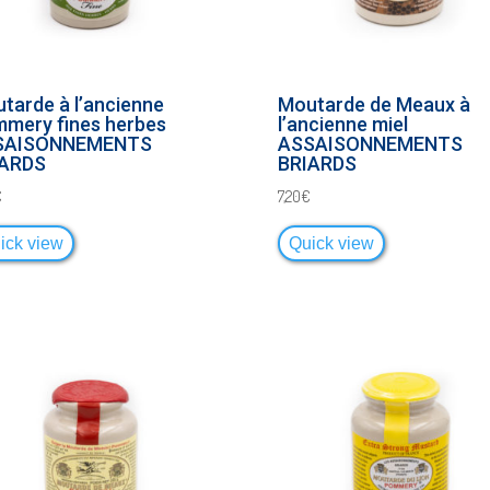
tarde à l’ancienne
Moutarde de Meaux à
mery fines herbes
l’ancienne miel
SAISONNEMENTS
ASSAISONNEMENTS
IARDS
BRIARDS
€
7,20
€
ick view
Quick view