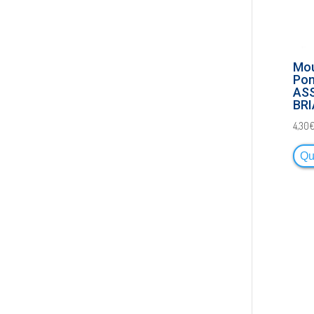
Mou
Pom
AS
BR
4,30
Qu