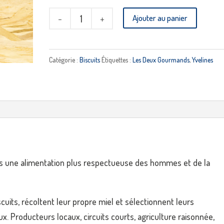
quantité
Ajouter au panier
de
Biscuit
au
Catégorie :
Biscuits
Étiquettes :
Les Deux Gourmands
,
Yvelines
miel
mini
LES
2
GOURMANDS
 une alimentation plus respectueuse des hommes et de la
uits, récoltent leur propre miel et sélectionnent leurs
ux. Producteurs locaux, circuits courts, agriculture raisonnée,