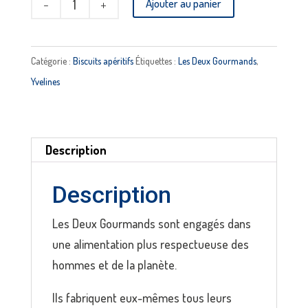
Ajouter au panier
de
Biscuits
salés
Catégorie :
Biscuits apéritifs
Étiquettes :
Les Deux Gourmands
,
au
Yvelines
bleu
de
chèvre
Description
LES
2
Description
GOURMANDS
Les Deux Gourmands sont engagés dans
une alimentation plus respectueuse des
hommes et de la planète.
Ils fabriquent eux-mêmes tous leurs