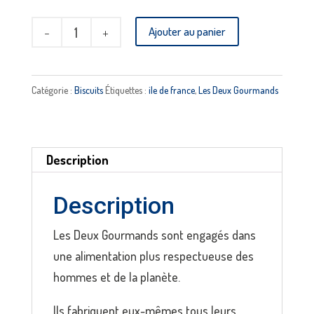
quantité
Ajouter au panier
de
Biscuits
au
Catégorie :
Biscuits
Étiquettes :
ile de france
,
Les Deux Gourmands
comté
AOP
et
Description
romarin
35g
Description
-
Les Deux Gourmands sont engagés dans
LES
une alimentation plus respectueuse des
2
hommes et de la planète.
GOURMANDS
Ils fabriquent eux-mêmes tous leurs