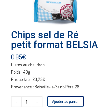
Chips sel de Ré
petit format BELSIA
0,95
€
Cuites au chaudron
Poids : 40g
Prix au kilo : 23,75€
Provenance : Boisville-la-Saint-Père 28
quantité
Ajouter au panier
de