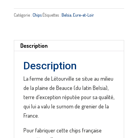
Chips
sel
Catégorie :
Chips
Étiquettes :
Belsia
,
Eure-et-Loir
de
Ré
petit
Description
format
BELSIA
Description
La ferme de Létourville se situe au milieu
de la plaine de Beauce (du latin Belsia),
terre d’exception réputée pour sa qualité,
qui lui a valu le surnom de grenier de la
France.
Pour fabriquer cette chips française