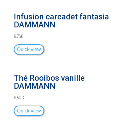
Infusion carcadet fantasia
DAMMANN
8,75
€
Quick view
Thé Rooibos vanille
DAMMANN
9,50
€
Quick view