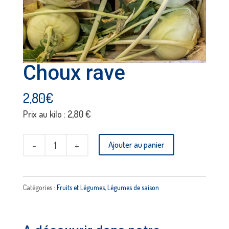
Choux rave
2,80
€
Prix au kilo : 2,80 €
quantité
Ajouter au panier
de
Choux
rave
Catégories :
Fruits et Légumes
,
Légumes de saison