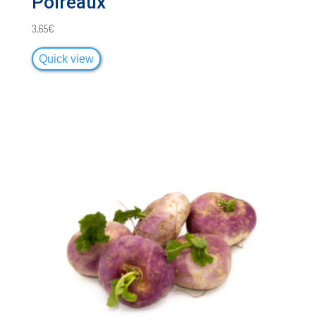
Poireaux
3,65
€
Quick view