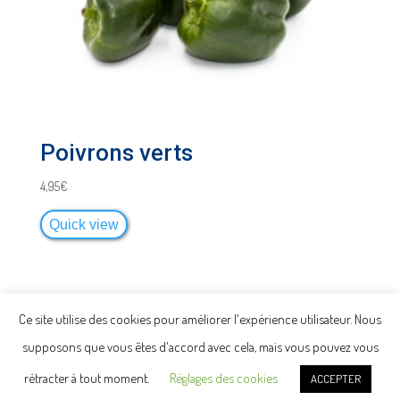
Poivrons verts
4,95
€
Quick view
Ce site utilise des cookies pour améliorer l'expérience utilisateur. Nous
supposons que vous êtes d'accord avec cela, mais vous pouvez vous
Politique de confidentialité -
Mentions
rétracter à tout moment.
Réglages des cookies
Légales -
Conditions Générales de Vente
ACCEPTER