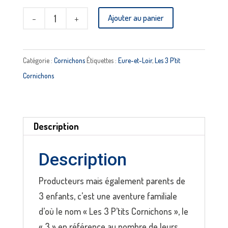
quantité
Ajouter au panier
de
Cornichons
fin
Catégorie :
Cornichons
Étiquettes :
Eure-et-Loir
,
Les 3 P’tit
Elliot
Cornichons
LES
3
P’TITS
Description
CORNICHONS
Description
Producteurs mais également parents de
3 enfants, c’est une aventure familiale
d’où le nom « Les 3 P’tits Cornichons », le
« 3 » en référence au nombre de leurs