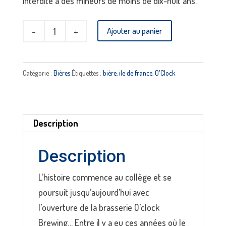
interdite à des mineurs de moins de dix-huit ans.
quantité
Ajouter au panier
de
Hitzefrei
fruits
Catégorie :
Bières
Étiquettes :
bière
,
ile de france
,
O'Clock
rouges
-
O'CLOCK
Description
Description
L’histoire commence au collège et se
poursuit jusqu’aujourd’hui avec
l’ouverture de la brasserie O’clock
Brewing… Entre il y a eu ces années où le