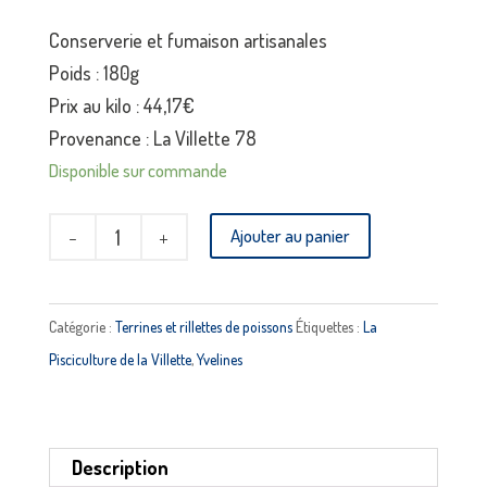
Conserverie et fumaison artisanales
Poids : 180g
Prix au kilo : 44,17€
Provenance : La Villette 78
Disponible sur commande
quantité
Ajouter au panier
de
Terrine
de
Catégorie :
Terrines et rillettes de poissons
Étiquettes :
La
truite
Pisciculture de la Villette
,
Yvelines
La
Vexinoise
PISCICULTURE
Description