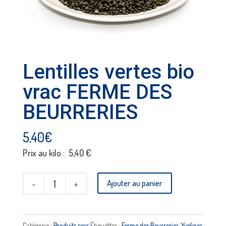
Lentilles vertes bio
vrac FERME DES
BEURRERIES
5,40
€
Prix au kilo : 5,40 €
quantité
Ajouter au panier
de
Lentilles
vertes
Catégorie :
Produits secs
Étiquettes :
Ferme des Beurreries
,
Yvelines