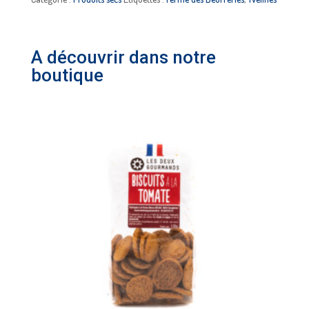
bio
vrac
A découvrir dans notre
FERME
boutique
DES
BEURRERIES