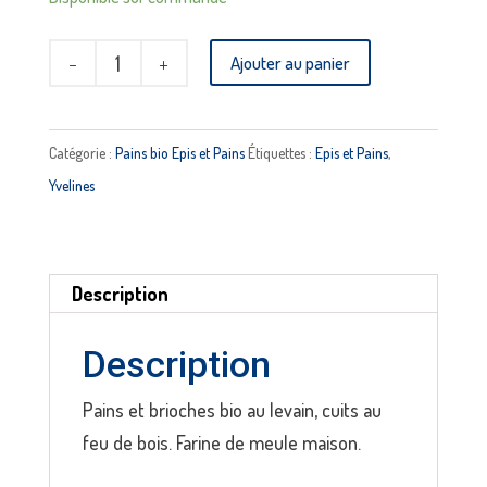
quantité
Ajouter au panier
de
Pain
« Le
Catégorie :
Pains bio Epis et Pains
Étiquettes :
Epis et Pains
,
petit
Yvelines
iseran"
EPIS
ET
Description
PAINS
Description
Pains et brioches bio au levain, cuits au
feu de bois. Farine de meule maison.