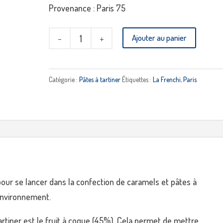
Provenance : Paris 75
quantité
Ajouter au panier
de
Pâte
à
Catégorie :
Pâtes à tartiner
Étiquettes :
La Frenchi
,
Paris
tartiner
noisette
noir
LA
FRENCHI
pour se lancer dans la confection de caramels et pâtes à
’environnement.
tartiner est le fruit à coque (45%). Cela permet de mettre