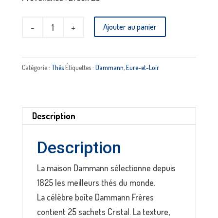
quantité
Ajouter au panier
de
Thé
Rooibos
Catégorie :
Thés
Étiquettes :
Dammann
,
Eure-et-Loir
vanille
DAMMANN
Description
Description
La maison Dammann sélectionne depuis
1825 les meilleurs thés du monde.
La célèbre boîte Dammann Frères
contient 25 sachets Cristal. La texture,