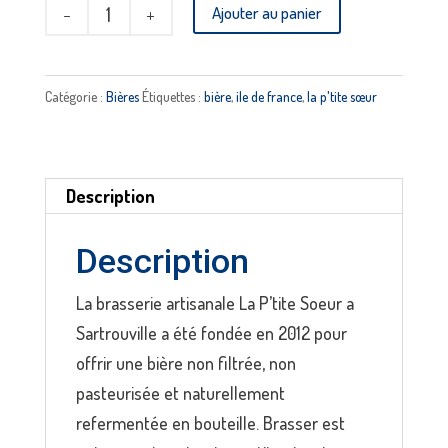
quantité
Ajouter au panier
de
Rousse
-
Catégorie :
Bières
Étiquettes :
bière
,
ile de france
,
la p'tite sœur
LA
P'TITE
SOEUR
Description
Description
La brasserie artisanale La P’tite Soeur a
Sartrouville a été fondée en 2012 pour
offrir une bière non filtrée, non
pasteurisée et naturellement
refermentée en bouteille. Brasser est