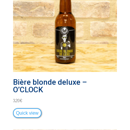
Bière blonde deluxe –
O’CLOCK
3,20
€
Quick view