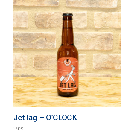
Jet lag – O’CLOCK
3,50
€