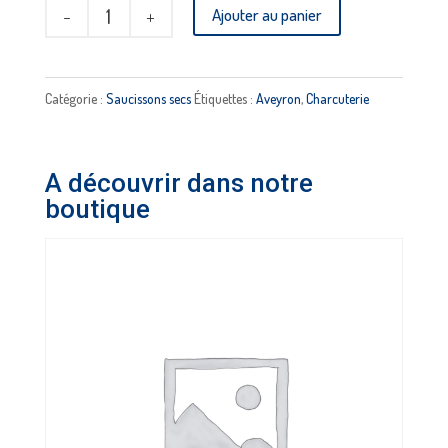
quantité
Ajouter au panier
de
Saucisse
sèche
Catégorie :
Saucissons secs
Étiquettes :
Aveyron
,
Charcuterie
de
coche
A découvrir dans notre
aux
boutique
noix
-
SALAISONS
LINARD