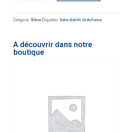
de
Surfer
rosa
Catégorie :
Bières
Étiquettes :
bière
,
distrikt
,
ile de france
-
DISTRIKT
A découvrir dans notre
boutique