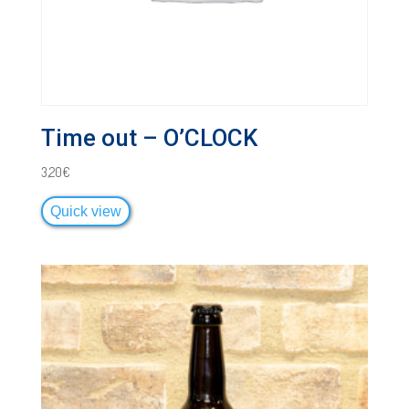
Time out – O’CLOCK
3,20
€
Quick view