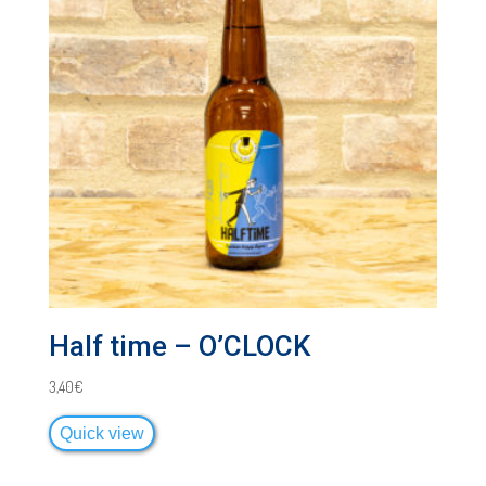
Half time – O’CLOCK
3,40
€
Quick view