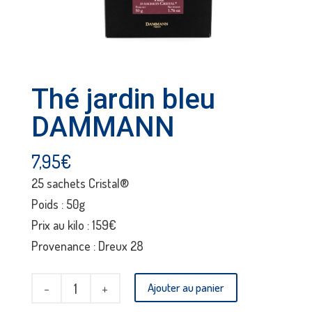
Thé jardin bleu
DAMMANN
7,95
€
25 sachets Cristal®
Poids : 50g
Prix au kilo : 159€
Provenance : Dreux 28
quantité
Ajouter au panier
de