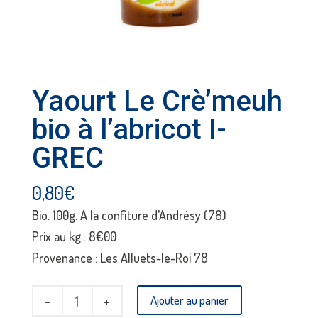
Yaourt Le Crè’meuh
bio à l’abricot I-
GREC
0,80
€
Bio. 100g. A la confiture d’Andrésy (78)
Prix au kg : 8€00
Provenance : Les Alluets-le-Roi 78
quantité
Ajouter au panier
de