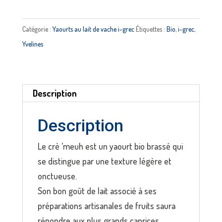
Yaourt
Le
Catégorie :
Yaourts au lait de vache i-grec
Étiquettes :
Bio
,
i-grec
,
Crè'meuh
Yvelines
bio
à
l’abricot
Description
I-
GREC
Description
Le crè ’meuh est un yaourt bio brassé qui
se distingue par une texture légère et
onctueuse.
Son bon goût de lait associé à ses
préparations artisanales de fruits saura
répondre aux plus grands caprices