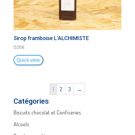
Sirop framboise L’ALCHIMISTE
13,00
€
Quick view
1
2
3
→
Catégories
Biscuits chocolat et Confiseries
Alcools