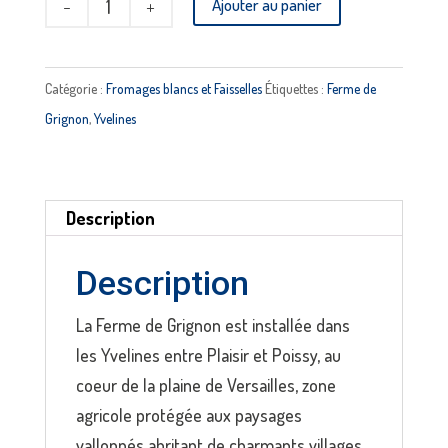
Ajouter au panier
de
Fromage
blanc
Catégorie :
Fromages blancs et Faisselles
Étiquettes :
Ferme de
campagne
Grignon
,
Yvelines
FERME
DE
GRIGNON
Description
Description
La Ferme de Grignon est installée dans
les Yvelines entre Plaisir et Poissy, au
coeur de la plaine de Versailles, zone
agricole protégée aux paysages
vallonnés abritant de charmants villages.