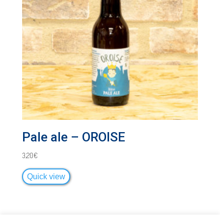
Pale ale – OROISE
3,20
€
Quick view