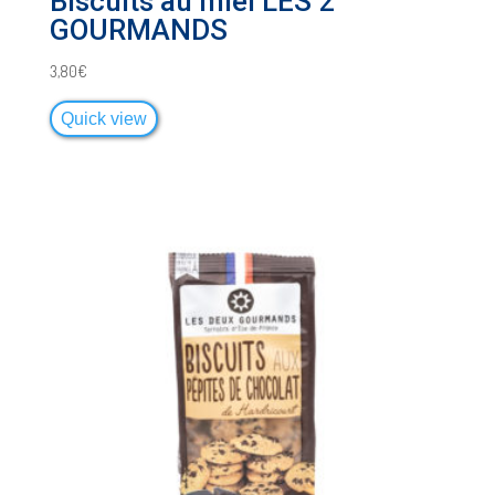
Biscuits au miel LES 2
GOURMANDS
3,80
€
Quick view