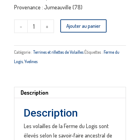
Provenance : Jumeauville (78)
quantité
Ajouter au panier
de
Rillettes
de
Catégorie :
Terrines et rillettes de Volailles
Étiquettes :
Ferme du
poulet
Logis
,
Yvelines
au
poivre
vert
Description
FERME
DU
Description
LOGIS
Les volailles de la Ferme du Logis sont
élevés selon le savoir-faire ancestral de