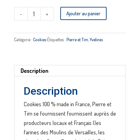
quantité
Ajouter au panier
de
Boite 5
cookies
Catégorie :
Cookies
Étiquettes :
Pierre et Tim
,
Yvelines
mix
PIERRE
ET
Description
TIM
Description
Cookies 100 % made in France, Pierre et
Tim se fournissent fournissent auprès de
producteurs locaux et Français (les
farines des Moulins de Versailles, les