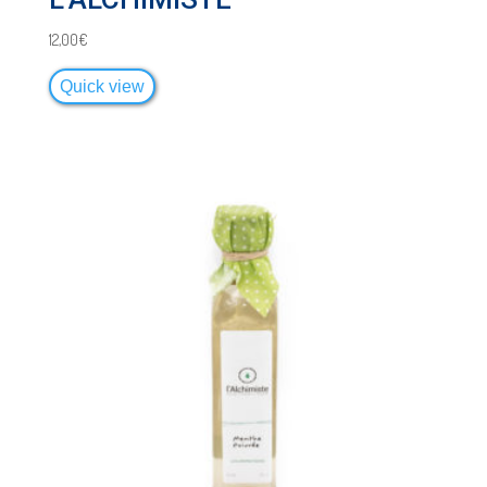
12,00
€
Quick view