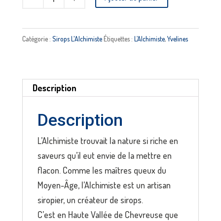
de
Sirop
sureau
Catégorie :
Sirops L'Alchimiste
Étiquettes :
L’Alchimiste
,
Yvelines
L’ALCHIMISTE
Description
Description
L’Alchimiste trouvait la nature si riche en
saveurs qu’il eut envie de la mettre en
flacon. Comme les maîtres queux du
Moyen-Âge, l’Alchimiste est un artisan
siropier, un créateur de sirops.
C’est en Haute Vallée de Chevreuse que