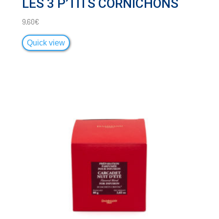
LES 3 P’TITS CORNICHONS
9,60
€
Quick view