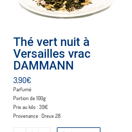
Thé vert nuit à
Versailles vrac
DAMMANN
3,90
€
Parfumé
Portion de 100g
Prix au kilo : 39€
Provenance : Dreux 28
quantité