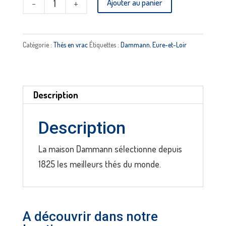
Ajouter au panier
de
Thé
vert
Catégorie :
Thés en vrac
Étiquettes :
Dammann
,
Eure-et-Loir
nuit
à
Versailles
Description
vrac
DAMMANN
Description
La maison Dammann sélectionne depuis
1825 les meilleurs thés du monde.
A découvrir dans notre